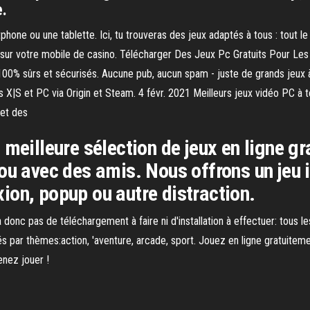
.
tphone ou une tablette. Ici, tu trouveras des jeux adaptés à tous : tou
sur votre mobile de casino. Télécharger Des Jeux Pc Gratuits Pour Le
 100% sûrs et sécurisés. Aucune pub, aucun spam - juste de grands jeu
 X|S et PC via Origin et Steam. 4 févr. 2021 Meilleurs jeux vidéo PC à t
 et des
meilleure sélection de jeux en ligne gra
ou avec des amis. Nous offrons un jeu 
ion, popup ou autre distraction.
a donc pas de téléchargement à faire ni d'installation à effectuer: tous 
ssés par thèmes:action, 'aventure, arcade, sport. Jouez en ligne gratui
enez jouer !