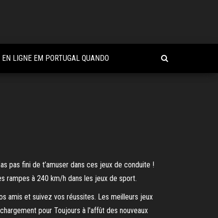
 EN LIGNE EM PORTUGAL QUANDO
as pas fini de t’amuser dans ces jeux de conduite !
des rampes à 240 km/h dans les jeux de sport.
s amis et suivez vos réussites. Les meilleurs jeux
échargement pour Toujours à l'affût des nouveaux