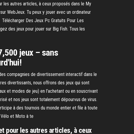
ur les autres articles, à ceux proposés dans le My
es sur WebJeux. Tu peux y jouer avec un ordinateur
rte Télécharger Des Jeux Pc Gratuits Pour Les
z des jeux pour jouer sur Big Fish. Tous les
7,500 jeux – sans
rd'hui!
andes compagnies de divertissement interactif dans le
res divertissants, nous offrons des jeux qui sont
aux et modes de jeu) en l'achetant ou en souscrivant
risé et nos jeux sont totalement dépourvus de virus.
rticipe à des tournois du monde entier et file à toute
 Vélo et Moto à te
t pour les autres articles, à ceux