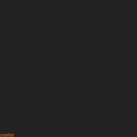
oyantes