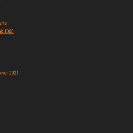
erte
ak 1000
vrier 2021